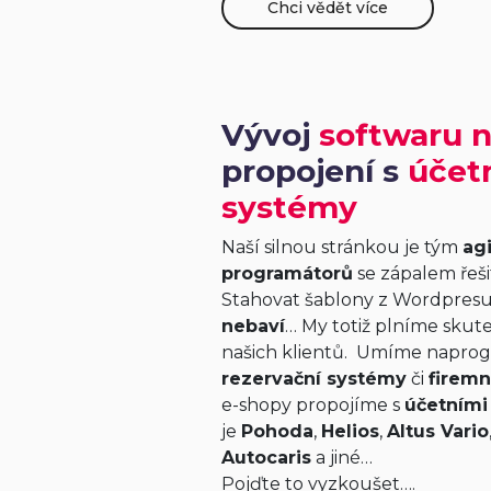
Chci vědět více
Vývoj
softwaru n
propojení s
účet
systémy
Naší silnou stránkou je tým
agi
programátorů
se zápalem řešit
Stahovat šablony z Wordpresu
nebaví
… My totiž plníme skut
našich klientů. Umíme napro
rezervační systémy
či
firemn
e-shopy propojíme s
účetními
je
Pohoda
,
Helios
,
Altus Vario
Autocaris
a jiné…
Pojďte to vyzkoušet….