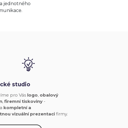
ba jednotného
omunikace.
ické
studio
říme pro Vás
logo
,
obalový
n
,
firemní tiskoviny
-
ka
kompletní a
tnou vizuální prezentaci
firmy.