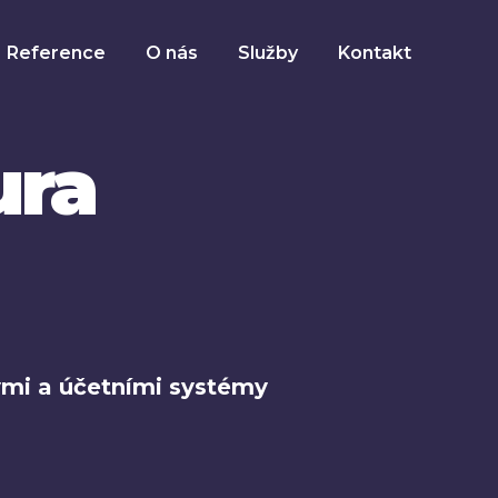
Reference
O nás
Služby
Kontakt
ura
mi a účetními systémy