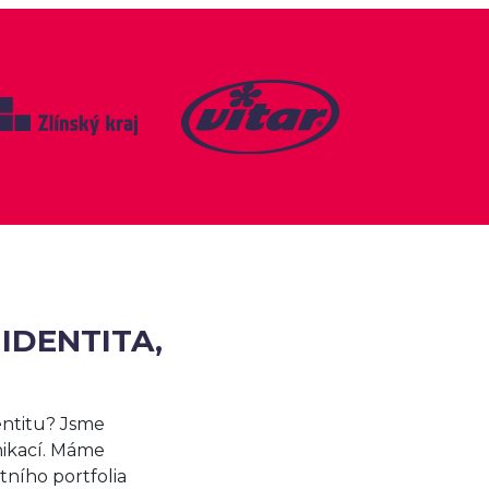
 IDENTITA,
entitu? Jsme
nikací. Máme
ního portfolia