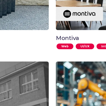
Montiva
Web
UI/UX
In