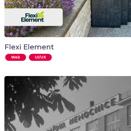
Flexi Element
Web
UI/UX