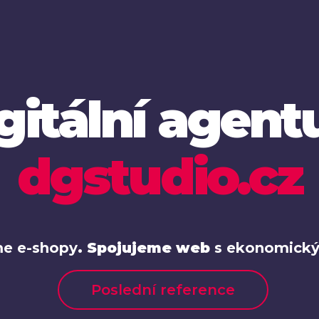
gitální agent
dgstudio.cz
e e-shopy
.
Spojujeme web
s
ekonomický
Poslední reference