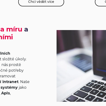
Chci vědět více
a míru
a
ními
lních
 složité úkoly.
 nás prostě
ečné potřeby
gramovat
í intranet
. Naše
 systémy
jako
,
Apls
,