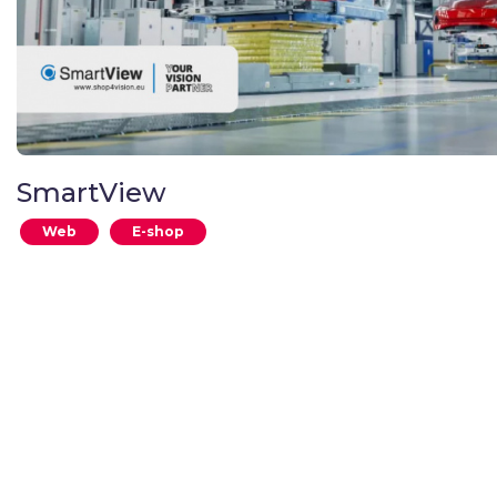
SmartView
Web
E-shop