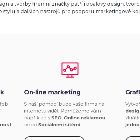
gn a tvorby firemní značky patří i obalový design, tvor
o stylu a dalších nástrojů pro podporu marketingové k
ek
On-line
marketing
Graf
řeb
S naší pomocí bude vaše firma na
Vytvo
í
internetu vidět. Pomůžeme vám
desig
například s
SEO
,
Online reklamou
zkrát
lnost
.
nebo
Sociálními sítěmi
.
jedno