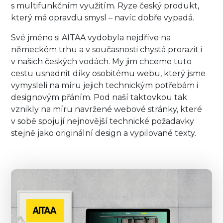
s multifunkčním využitím. Ryze český produkt,
který má opravdu smysl – navíc dobře vypadá.
Své jméno si AITAA vydobyla nejdříve na
německém trhu a v současnosti chystá prorazit i
v našich českých vodách. My jim chceme tuto
cestu usnadnit díky osobitému webu, který jsme
vymysleli na míru jejich technickým potřebám i
designovým přáním. Pod naší taktovkou tak
vznikly na míru navržené webové stránky, které
v sobě spojují nejnovější technické požadavky
stejně jako originální design a vypilované texty.